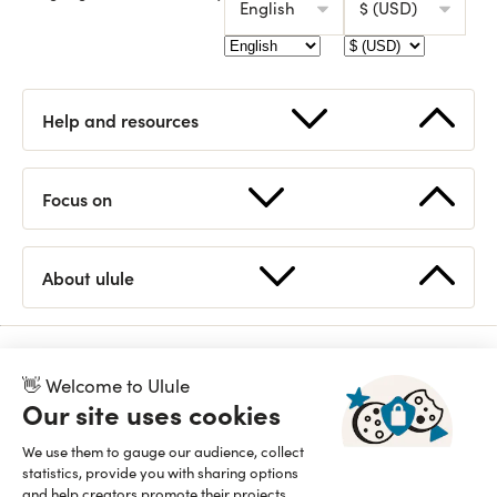
English
$ (USD)
Help and resources
Start a fundraising
FAQ
Focus on
How works Ulule?
Contact us
Supported countries
Statistics
About ulule
Discover Ulule
Eligible projects
Open API
Team
Branding guidelines
👋 Welcome to Ulule
Read our manifesto
Proudly B Corp since 2015
Our site uses cookies
We use them to gauge our audience, collect
statistics, provide you with sharing options
and help creators promote their projects.