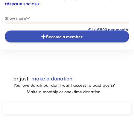
réseaux sociaux
- Financer l'hébergement de mon
blog
Show more
- Animer et modérer les
groupes d'échange Troque ta
€1
/ €500 per month
plante
Become a member
or just
make a donation
You love Sarah but don't want access to paid posts?
Make a monthly or one-time donation.