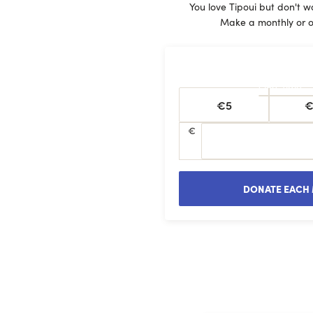
You love Tipoui but don't w
Make a monthly or o
One-time
€5
€
€
DONATE EACH