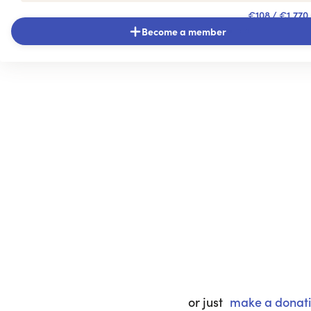
€108
/ €1,770
Become a member
or just
make a donat