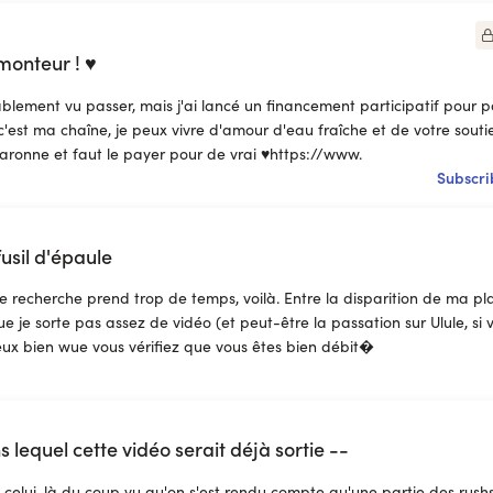
monteur ! ♥
ablement vu passer, mais j'ai lancé un financement participatif pour
'est ma chaîne, je peux vivre d'amour d'eau fraîche et de votre soutien
aronne et faut le payer pour de vrai ♥https://www.
Subscri
sil d'épaule
de recherche prend trop de temps, voilà. Entre la disparition de ma p
ue je sorte pas assez de vidéo (et peut-être la passation sur Ulule, s
eux bien wue vous vérifiez que vous êtes bien débit�
lequel cette vidéo serait déjà sortie --
 celui-là du coup vu qu'on s'est rendu compte qu'une partie des rushs é