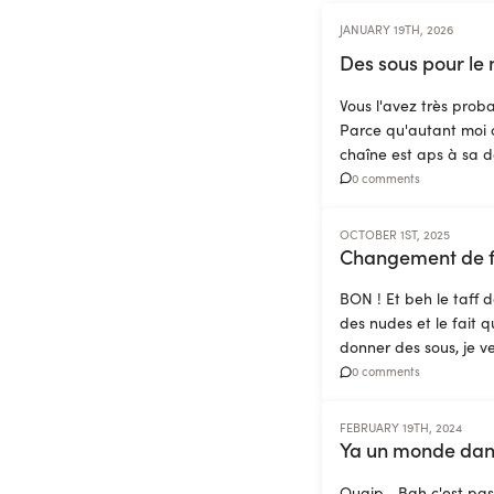
JANUARY 19TH, 2026
Des sous pour le 
Vous l'avez très prob
Parce qu'autant moi c
chaîne est aps à sa d
0 comments
OCTOBER 1ST, 2025
Changement de fu
BON ! Et beh le taff 
des nudes et le fait q
donner des sous, je v
0 comments
FEBRUARY 19TH, 2024
Ya un monde dans 
Ouaip... Bah c'est pas