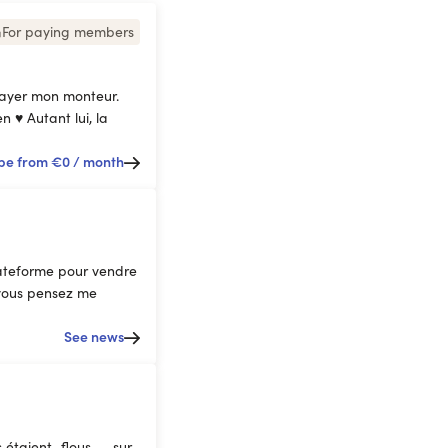
For paying members
 payer mon monteur.
 ♥ Autant lui, la
be from
€0
/ month
lateforme pour vendre
i vous pensez me
See news
taient...flous -- sur