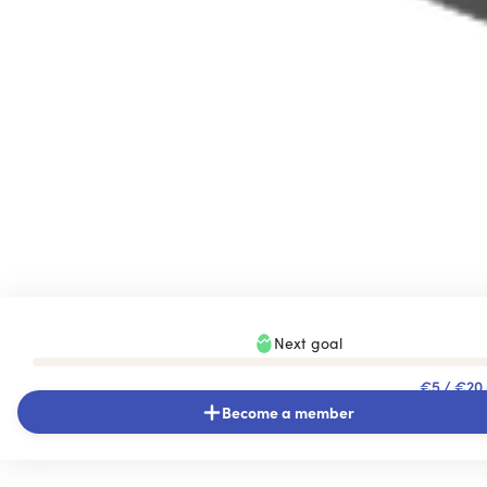
Next goal
€5
/ €20
Become a member