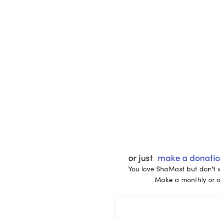
or just
make a donati
You love ShaMast but don't 
Make a monthly or o