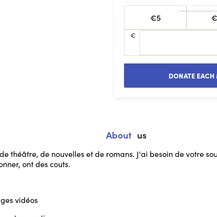
One-time
€5
€
€
DONATE EACH
About
us
e théâtre, de nouvelles et de romans. J'ai besoin de votre souti
sonner, ont des couts.
ges vidéos