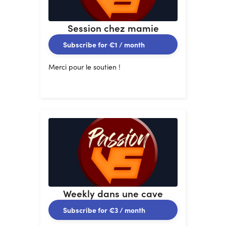
Session chez mamie
Subscribe for
€1
/ month
Merci pour le soutien !
Weekly dans une cave
Subscribe for
€3
/ month