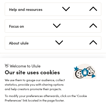
Help and resources
Start a fundraising
FAQ
Focus on
How works Ulule?
Contact us
Supported countries
Statistics
About ulule
Discover Ulule
Eligible projects
Open API
Team
Branding guidelines
👋 Welcome to Ulule
Read our manifesto
Proudly B Corp since 2015
Our site uses cookies
We use them to gauge our audience, collect
statistics, provide you with sharing options
and help creators promote their projects.
To modify your preferences afterwards, click on the 'Cookie
Preferences' link located in the page footer.