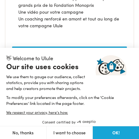
grands prix de la Fondation Monoprix
Une vidéo pour votre campagne
Un coaching renforcé en amont et tout au long de
votre campagne Ulule
EN SAVOIR PLUS
👋 Welcome to Ulule
Our site uses cookies
Voir les projets participants
We use them to gauge our audience, collect
statistics, provide you with sharing options
and help creators promote their projects.
Terminé
To modify your preferences afterwards, click on the 'Cookie
Preferences' link located in the page footer.
We respect your privacy, here's how.
Consent certified by
OK!
No, thanks
I want to choose