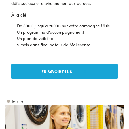
défis sociaux et environnementaux actuels.
À la clé
De
500€ jusqu'à 2000€ sur votre campagne Ulule
Un p
rogramme d'accompagnement
U
n plan de visibilité
9 mois dans l'incubateur de Makesense
EN SAVOIR PLUS
Terminé