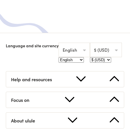
Language and site currency
English
$ (USD)
Help and resources
Start a fundraising
FAQ
Focus on
How works Ulule?
Contact us
Supported countries
Statistics
About ulule
Discover Ulule
Eligible projects
Open API