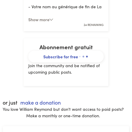
- Votre nom au générique de fin de La
Chute Express.
Show more
- Une magnifique carte de membre
24 REMAINING
réservée aux 24 Chutistes du Bureau
Ovale.
Abonnement gratuit
- Le pack complet des stickers de La
Chute
Subscribe for free
- Des
goodies
surprises
Join the community and be notified of
upcoming public posts.
- 20% de rabais sur notre futur
merchandising
or just
make a donation
You love William Reymond but don't want access to paid posts?
Make a monthly or one-time donation.