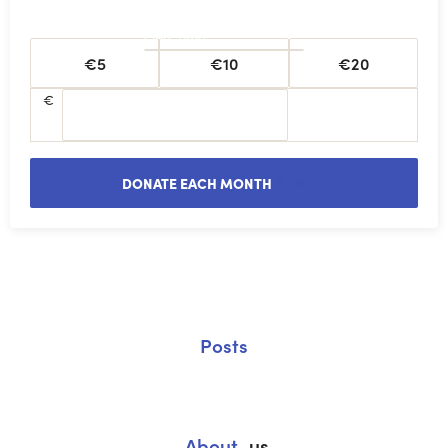
One-time
€5
€10
€20
€
DONATE EACH MONTH
Posts
About
us