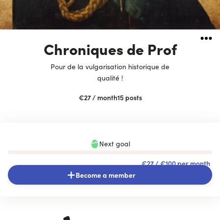
Chroniques de Prof
Pour de la vulgarisation historique de
qualité !
€27
/ month
15
posts
Next goal
€27
/ €100 per month
Become a member