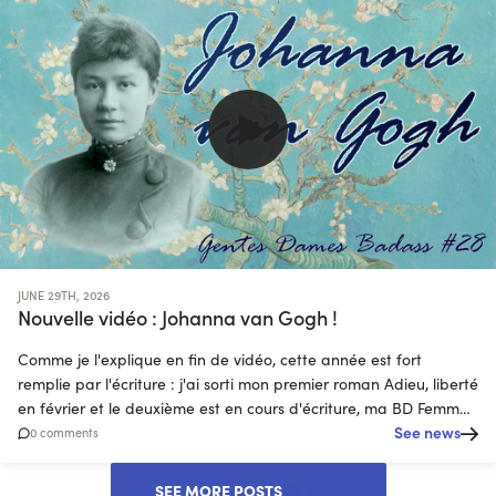
JUNE 29TH, 2026
Nouvelle vidéo : Johanna van Gogh !
Comme je l'explique en fin de vidéo, cette année est fort
remplie par l'écriture : j'ai sorti mon premier roman Adieu, liberté
en février et le deuxième est en cours d'écriture, ma BD Femmes
guerrières sortira le 16 septembre... Et par dessus le marché,
See news
0 comments
l'épisode de Chroniques de Prof que
SEE MORE POSTS