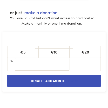
or just
make a donation
You love La Prof but don't want access to paid posts?
Make a monthly or one-time donation.
One-time
€5
€10
€20
€
DONATE EACH MONTH