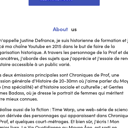
About
us
m'appelle Justine Defrance, je suis historienne de formation et j
cé ma chaîne Youtube en 2015 dans le but de faire de la
garisation historique. A travers les personnage de la Prof et d
 ancêtres, j'aborde des sujets que j'apprécie et j'essaie de re
istoire accessible à un public varié.
 deux émissions principales sont Chroniques de Prof, une
ssion générale d'Histoire de 20-30mn où j'aime parler du Mo
 (ma spécialité) et d'histoire sociale et culturelle ; et Gentes
es Badass, où je dresse le portrait de femmes qui méritent
tre mieux connues.
réalise aussi de la fiction : Time Warp, une web-série de scien
tion dérivée des personnages qui apparaissent dans Chroniqu
Prof, et quelques court-métrages. Et bien sûr, j'écris ! Mon
mier livre, La Vie Quotidienne au Moyen Âge, est sorti en