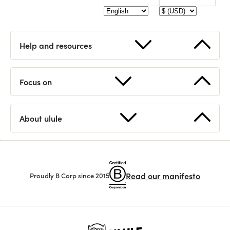
Help and resources
Start a fundraising
FAQ
Focus on
How works Ulule?
Contact us
Supported countries
Statistics
About ulule
Discover Ulule
Eligible projects
Open API
Team
Branding guidelines
Read our manifesto
Proudly B Corp since 2015