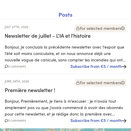
Posts
JULY 27TH, 2026
For selected members
Newsletter de juillet - L'IA et l'histoire
Bonjour, Je concluais la précédente newsletter avec l'espoir que
l'été soit moins caniculaire, et on nous annonce déjà une
nouvelle vague de canicule, sans compter les incendies qui ont
eu lieu à Fontainebleau et qui sont encore en cours dans le Sud-
Subscribe from
€5
/ month
0 comments
Ouest... Cette canicule nous afflige tous e
JUNE 26TH, 2026
For selected members
Première newsletter !
Bonjour, Premièrement, je tiens à m'excuser : je n'avais tout
simplement pas vu que j'avais commencé à avoir des abonnés
pour cette newsletter, et je rédige donc la première avec
quelques mois de retard... J'en suis désolée, et je promets que
Subscribe from
€5
/ month
0 comments
les prochaines seront plus structurées et ponct