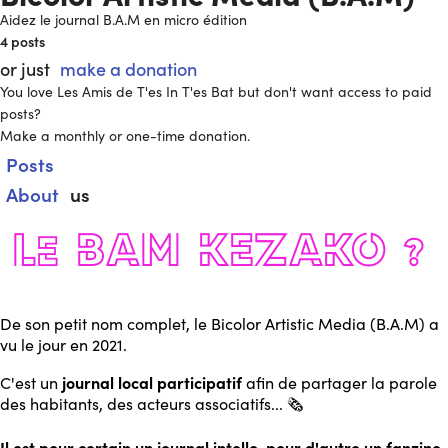
Aidez le journal B.A.M en micro édition
4
posts
or just
make a donation
You love Les Amis de T'es In T'es Bat but don't want access to paid
posts?
Make a monthly or one-time donation.
Posts
About
us
De son petit nom complet, le Bicolor Artistic Media (B.A.M) a
vu le jour en 2021.
journal local participatif
C'est un
afin de partager la parole
des habitants, des acteurs associatifs... 🗞️
Il est pour certain un journal intello, pour d'autre un fanzine,