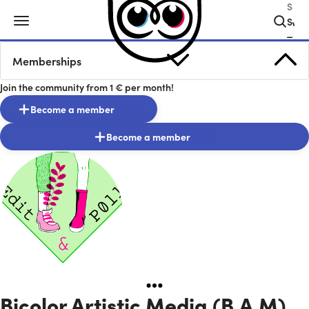
Sear
Memberships
Join the community from
1 €
per month!
Become a member
Become a member
Bicolor Artistic Media (B.A.M)