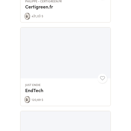
PHILIPPE - CERTIGREEN.FR
Certigreen.fr
431,03 $
JUST ENDIE
EndTech
120,69 $