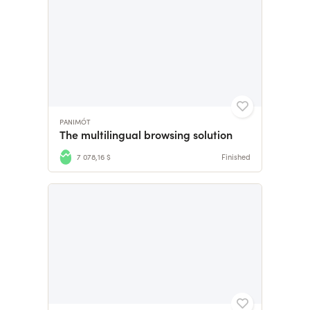
PANIMÓT
The multilingual browsing solution
7 078,16 $
Finished