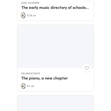
JOSE-HUAMANI
The early music directory of schools and teachers
$126.44
DELANGEYENTE
The piano, a new chapter
$11.49