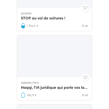
EXOSFER
STOP au vol de voitures !
1 374,71 $
D-42
MARIANA-TFEYL
Haqqi, l'IA juridique qui parle vos langues
155,17 $
D-50