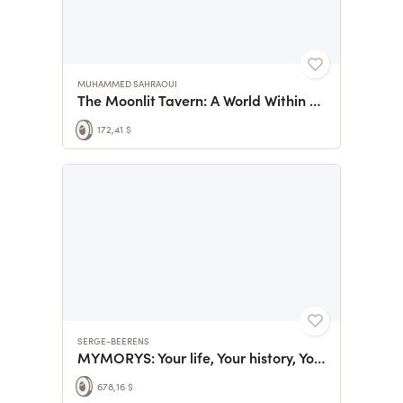
MUHAMMED SAHRAOUI
The Moonlit Tavern: A World Within Earshot
172,41 $
SERGE-BEERENS
MYMORYS: Your life, Your history, Your digital legacy
678,16 $