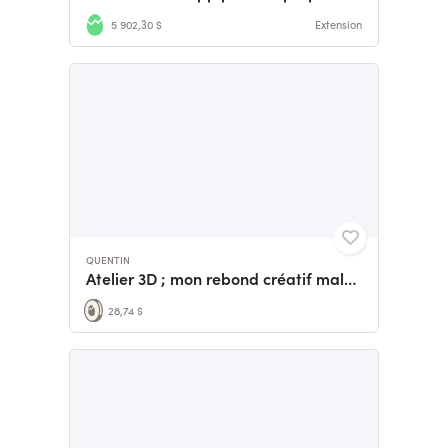
5 902,30 $
Extension
QUENTIN
Atelier 3D ; mon rebond créatif malgré la santé !
28,74 $