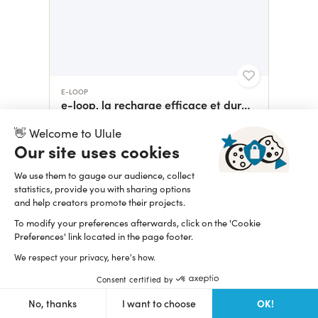
E-LOOP
e-loop, la recharge efficace et durable !
2 298,85 $
👋 Welcome to Ulule
Our site uses cookies
We use them to gauge our audience, collect
statistics, provide you with sharing options
and help creators promote their projects.
To modify your preferences afterwards, click on the 'Cookie
Preferences' link located in the page footer.
We respect your privacy, here's how.
Consent certified by
EVENTSYNC
OK!
No, thanks
I want to choose
Application qui réinvente la manière d’organiser vos event