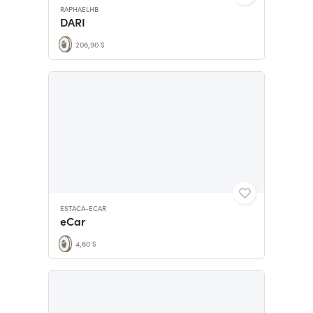
RAPHAELHB
DARI
206,90 $
ESTACA-ECAR
eCar
4,60 $