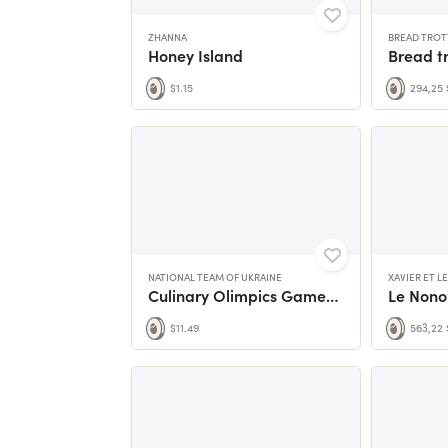
ZHANNA
BREAD TROT
Honey Island
$1.15
294,25 
NATIONAL TEAM OF UKRAINE
XAVIER ET L
Culinary Olimpics Games IKA 2024
Le Nono 
$11.49
563,22 