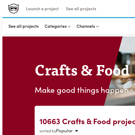
Launch a project
See all projects
See all projects
Categories
Channels
Crafts & Food
Make good things happen
10663 Crafts & Food projec
Popular
sorted by