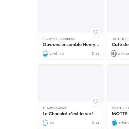
HENRY COEUR COULANT
L'ATELIER D
Ouvrons ensemble Henry coeur coulant !
2 793,10 $
D-26
2 471,2
ALLIANCE CACAO
MOTTE - LE 
Le Chocolat c'est la vie !
MOTTE -
0 $
D-44
5 306,