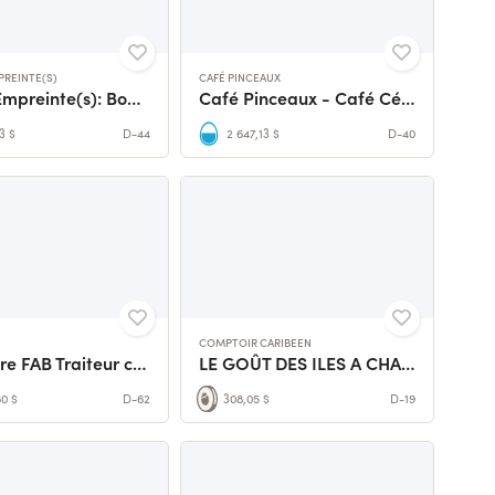
PREINTE(S)
CAFÉ PINCEAUX
Fournil Empreinte(s): Boulangère nourricière
Café Pinceaux - Café Céramique à Roanne
3 $
D-44
2 647,13 $
D-40
COMPTOIR CARIBEEN
L’aventure FAB Traiteur commence ici ✨
LE GOÛT DES ILES A CHAQUE BOUCHÉE
60 $
D-62
308,05 $
D-19