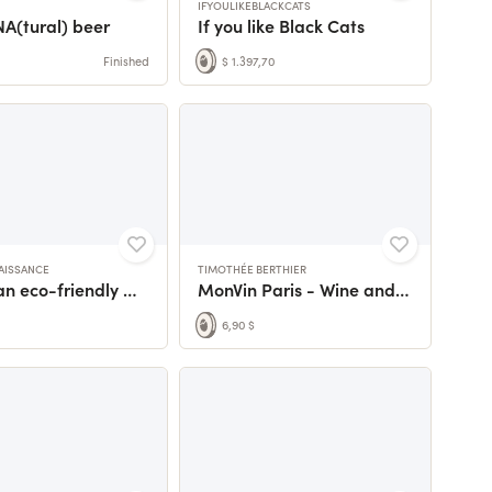
IFYOULIKEBLACKCATS
A(tural) beer
If you like Black Cats
Finished
$ 1.397,70
NAISSANCE
TIMOTHÉE BERTHIER
Create an eco-friendly workshop to rescue furniture.
MonVin Paris - Wine and Crafts 🍷👜
6,90 $