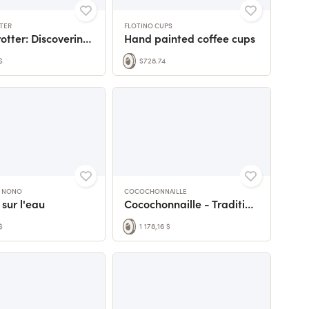
TER
FLOTINO CUPS
Bread trotter: Discovering the breads of the world
Hand painted coffee cups
$
$728.74
E NONO
COCOCHONNAILLE
sur l'eau
Cocochonnaille - Traditional charcuterie
$
1 178,16 $