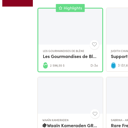
Highlights
LES GOURMANDISES DE BLÈNE
JUDITH CHIA
Les Gourmandises de Blène : mon labo de cake design
2 596,55 $
D-34
3 137,9
WAAÏN KAMERADEN
SABRINA - 
🍇Waaïn Kameraden GROWfunding 🌱