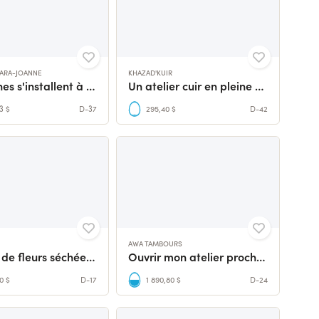
LARA-JOANNE
KHAZAD'KUIR
3 artisanes s'installent à Bègles
Un atelier cuir en pleine évolution
3 $
D-37
295,40 $
D-42
AWA TAMBOURS
L'atelier de fleurs séchées et de bougies, made in France
Ouvrir mon atelier proche des Pyrénées !
0 $
D-17
1 890,80 $
D-24