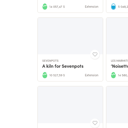
14 057,47 $
Extension
5 048,
SEVENPOTS
LES MARMIT
A kiln for Sevenpots
10 527,59 $
Extension
14 580,