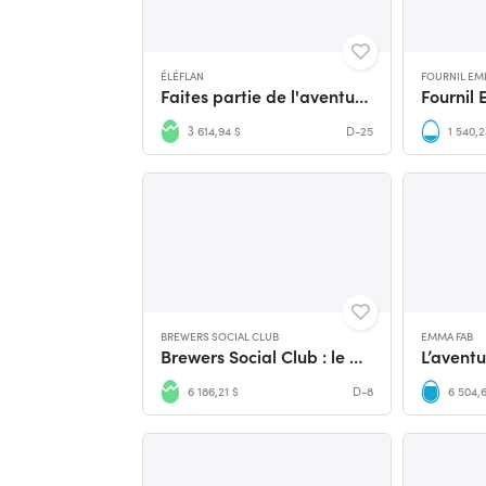
ÉLÉFLAN
FOURNIL EM
Faites partie de l'aventure Éléflan ! 🐘
3 614,94 $
D-25
1 540,2
BREWERS SOCIAL CLUB
EMMA FAB
Brewers Social Club : le brassage en collectif
6 186,21 $
D-8
6 504,