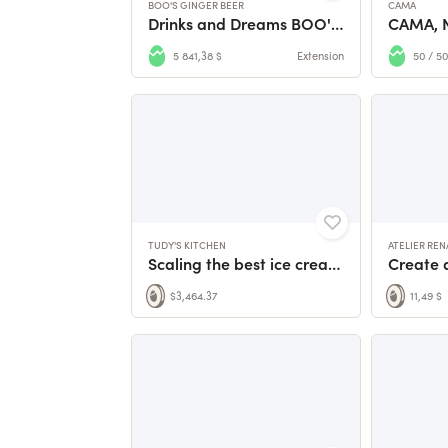
BOO'S GINGER BEER
CAMA
Drinks and Dreams BOO'S GINGER BEER
CAMA, N
5 841,38 $
Extension
50 / 50
TUDY'S KITCHEN
ATELIER RE
Scaling the best ice cream in Amsterdam to a city near you!
$3,464.37
11,49 $