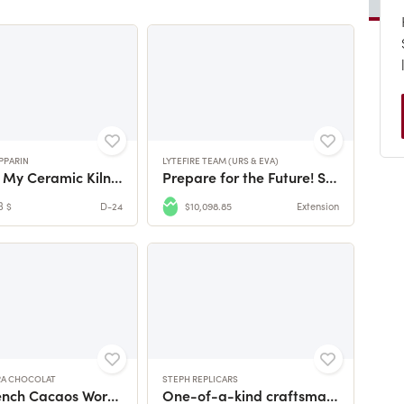
PPARIN
LYTEFIRE TEAM (URS & EVA)
Support My Ceramic Kiln Project
Prepare for the Future! Solar Bread, Pasta and Pizza...
3 $
D-24
$10,098.85
Extension
ARA CHOCOLAT
STEPH REPLICARS
Rare French Cacaos Worth Preserving 🍫🇫🇷
One-of-a-kind craftsmanship. Now's the chance to preserve it