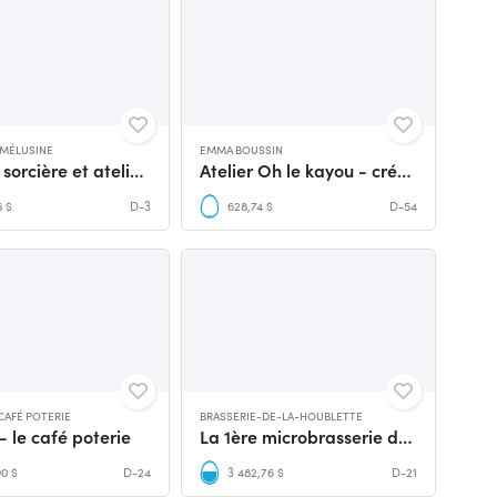
E MÉLUSINE
EMMA BOUSSIN
Café de sorcière et ateliers ludiques !
Atelier Oh le kayou - création et réparation de bijoux
6 $
D-3
628,74 $
D-54
CAFÉ POTERIE
BRASSERIE-DE-LA-HOUBLETTE
 le café poterie
La 1ère microbrasserie de Challans
90 $
D-24
3 482,76 $
D-21