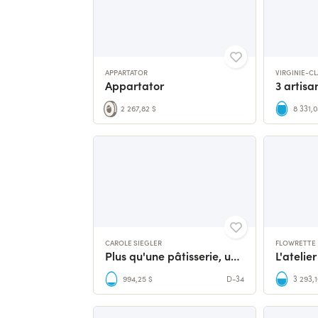
APPARTATOR
VIRGINIE-C
Appartator
2 267,82 $
8 331,0
CAROLE SIEGLER
FLOWRETTE
Plus qu'une pâtisserie, un lieu de partage.
994,25 $
D-34
3 293,1