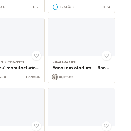
28 $
D-21
1 264,37 $
D-24
ES DE COBANNOS
VANAKAMADURAI
‘Noisettou’ manufacturing laboratory
Vanakam Madurai - Bonjour Madurai
46 $
Extension
$1,022.99